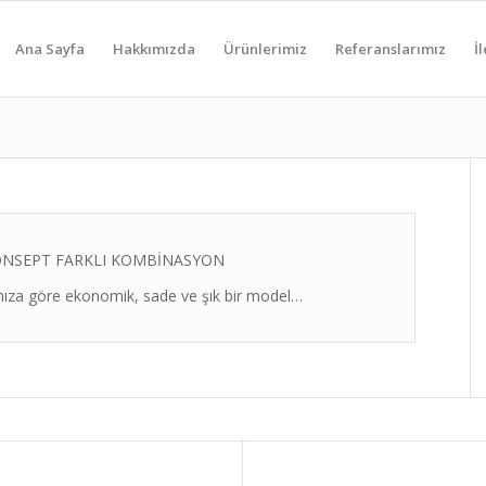
Ana Sayfa
Hakkımızda
Ürünlerimiz
Referanslarımız
İ
ONSEPT FARKLI KOMBİNASYON
zınıza göre ekonomik, sade ve şık bir model…