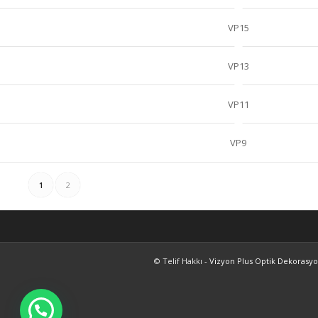
VP15
VP13
VP11
VP9
1
2
© Telif Hakkı -
Vizyon Plus Optik Dekorasy