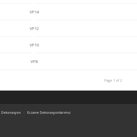
VP14
VP12
VP10
VP8
Page 1 of 2
k Dekorasyon
Eczane Dekorasyonlarımız