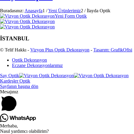
Buradasınız:
Anasayfa
1
/
Yeni Ürünlerimiz
2
/
İlayda Optik
Yeni Form Optik
İSTANBUL
© Telif Hakkı -
Vizyon Plus Optik Dekorasyon
-
Tasarım: GrafikOfisi
Optik Dekorasyon
Eczane Dekorasyonlarımız
Say Optik
Kardeşler Optik
Sayfanın başına dön
Mesajınız
Merhaba,
Nasıl yardımcı olabilirim?